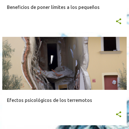
a
Beneficios de poner límites a los pequeños
s
Efectos psicológicos de los terremotos